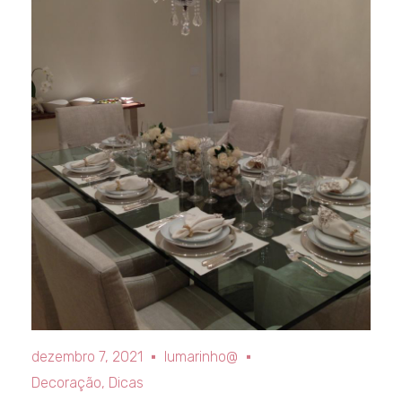
dezembro 7, 2021
lumarinho@
Decoração
,
Dicas