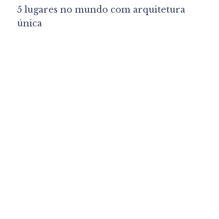
5 lugares no mundo com arquitetura
única
Lu Marinho
Design de Interiores
Funcionalidade e Conforto