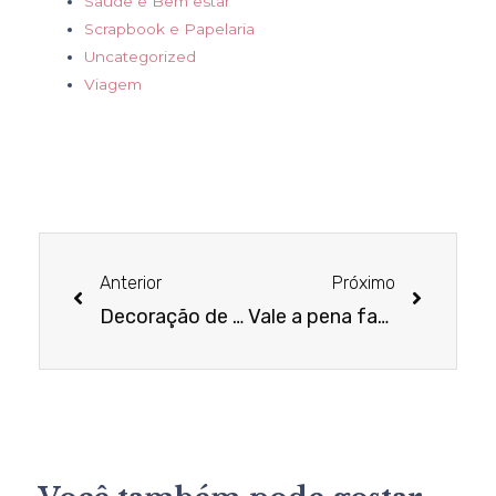
Saúde e Bem estar
Scrapbook e Papelaria
Uncategorized
Viagem
Anterior
Próximo
Decoração de banheiro – Dicas para um ambiente bonito e prático
Vale a pena fazer móveis planejados?