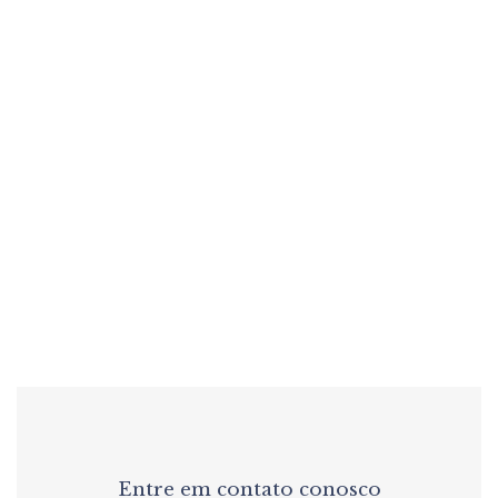
Lu Marinho
Design de Interiores
Funcionalidade e Conforto
Entre em contato conosco